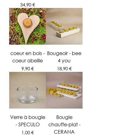
Prix
34,90 €
coeur en bois -
Bougeoir - bee
coeur abeille
4 you
Prix
Prix
9,90 €
18,90 €
Verre à bougie
Bougie
- SPECULO
chauffe-plat -
CERANA
Prix
1,00 €