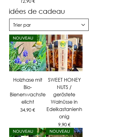
Prix
12,90 €
idées de cadeau
NOUVEAU
Holzhase mit
SWEET HONEY
Bio-
NUTS /
Bienenwachste
geröstete
elicht
Walnüsse in
Edelkastanienh
Prix
34,90 €
onig
Prix
9,90 €
NOUVEAU
NOUVEAU