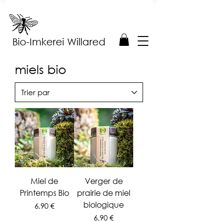
Bio-Imkerei Willared
miels bio
Miel de
Verger de
Printemps Bio
prairie de miel
biologique
Prix
6,90 €
Prix
6,90 €