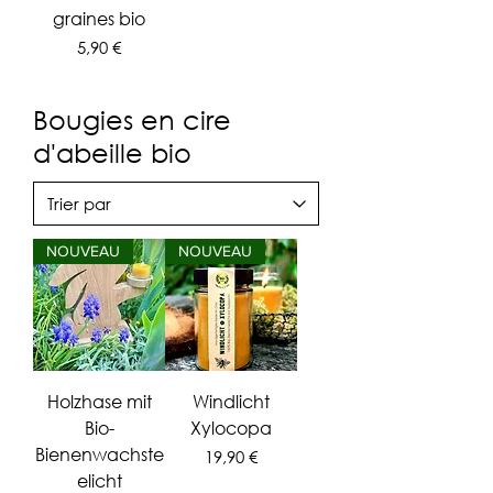
graines bio
Prix
5,90 €
Bougies en cire
d'abeille bio
NOUVEAU
NOUVEAU
Holzhase mit
Windlicht
Bio-
Xylocopa
Bienenwachste
Prix
19,90 €
elicht