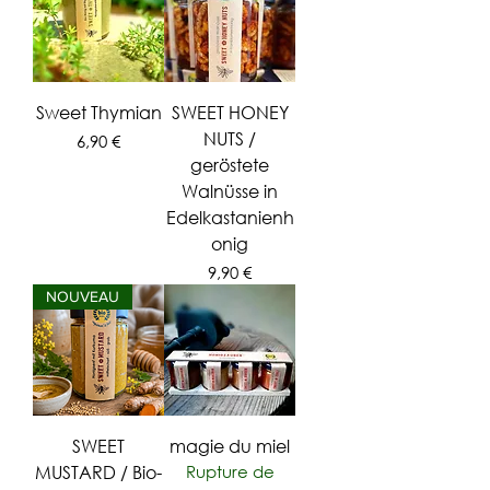
Sweet Thymian
SWEET HONEY
NUTS /
Prix
6,90 €
geröstete
Walnüsse in
Edelkastanienh
onig
Prix
9,90 €
NOUVEAU
SWEET
magie du miel
MUSTARD / Bio-
Rupture de