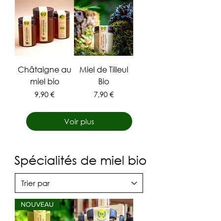
Châtaigne au
Miel de Tilleul
miel bio
Bio
Prix
Prix
9,90 €
7,90 €
Voir plus
Spécialités de miel bio
NOUVEAU