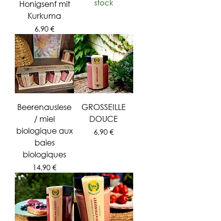
stock
Honigsenf mit
Kurkuma
Prix
6,90 €
Beerenauslese
GROSSEILLE
/ miel
DOUCE
biologique aux
Prix
6,90 €
baies
biologiques
Prix
14,90 €