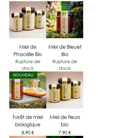
Miel de
Miel de Bleuet
Phacélie Bio
Bio
Rupture de
Rupture de
stock
stock
NOUVEAU
Forêt de miel
Miel de fleurs
biologique
bio
Prix
Prix
8,90 €
7,90 €