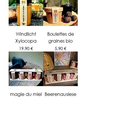
Windlicht
Boulettes de
Xylocopa
graines bio
Prix
Prix
19,90 €
5,90 €
magie du miel
Beerenauslese
Rupture de
/ miel
stock
biologique aux
baies
biologiques