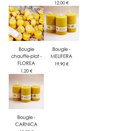
Prix
12,00 €
Bougie
Bougie -
chauffe-plat -
MELIFERA
FLOREA
Prix
19,90 €
Prix
1,20 €
Bougie -
CARNICA