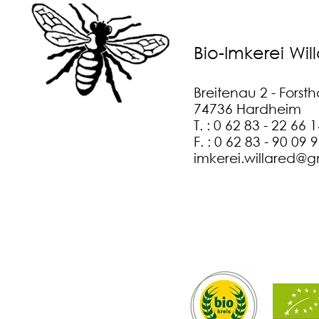
Bio-Imkerei Wil
Breitenau 2 - Forst
74736 Hardheim
T. : 0 62 83 - 22 66 
F. : 0 62 83 - 90 09 
imkerei.willared@