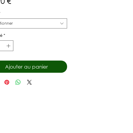
Prix
90 €
*
tionner
té
*
Ajouter au panier