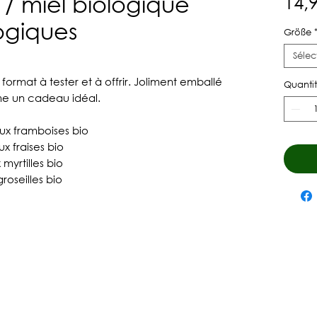
/ miel biologique
14,
ogiques
Größe
Sélec
 format à tester et à offrir. Joliment emballé
Quanti
me un cadeau idéal.
ux framboises bio
x fraises bio
myrtilles bio
roseilles bio