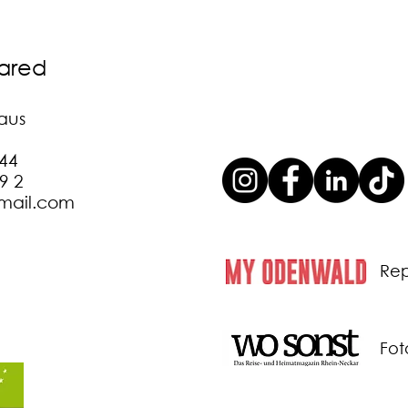
lared
haus
144
99 2
gmail.com
Rep
Fot