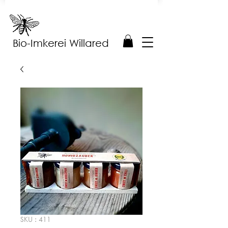
Bio-Imkerei Willared
SKU : 411