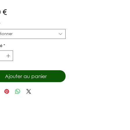
Prix
 €
*
tionner
té
*
Ajouter au panier