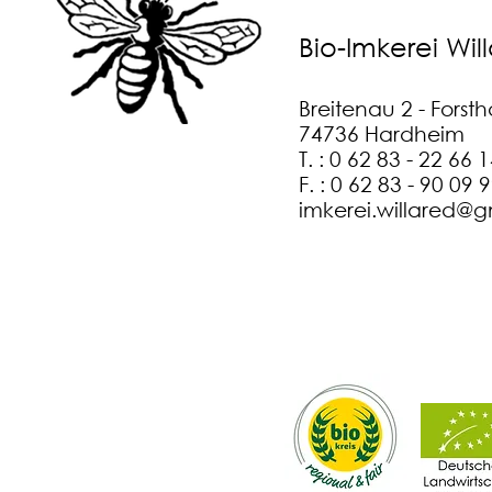
Bio-Imkerei Wil
Breitenau 2 - Forst
74736 Hardheim
T. : 0 62 83 - 22 66 
F. : 0 62 83 - 90 09 
imkerei.willared@