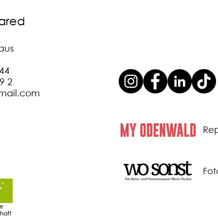
lared
haus
144
99 2
gmail.com
Rep
Fot